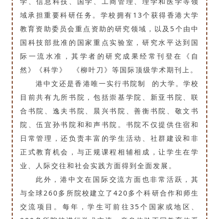
学、信息科技、国学、工商管理、理学和医学等领
域承担重要科研任务。学校拥有13个获得香港大学
教育资助委员会重点资助的研究领域，以及5个由中
国科技部批准的国家重点实验室，研究水平达到国
际一流水准，其学者的研究成果经常刊登在《自
然》
《科学》
《柳叶刀》等国际顶级学术期刊上。
港中文还是香港唯一实行
书院制
的大学。学校
目前共有九所书院，包括崇基学院、新亚书院、联
合书院、逸夫书院、晨兴书院、善衡书院、敬文书
院、伍宜孙书院和和声书院。书院不仅提供住宿和
日常管理，还负责丰富的学生活动、社群建设和非
正式教育机会，与正规课程相辅相成，让学生在学
业、人际交往和社会实践方面得到全面发展。
此外，港中文在国际交流方面也非常活跃，其
与全球260多所院校建立了420多个科研合作和师生
交流项目。每年，学生可前往35个国家或地区、